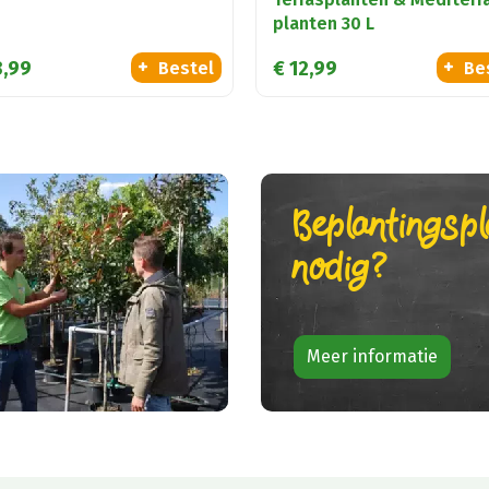
planten 30 L
3
,
99
€
12
,
99
Bestel
Be
Beplantingsp
nodig?
Meer informatie