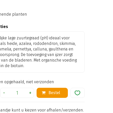
nende planten
aties
jke lage zuurtegraad (pH) ideaal voor
ls heide, azalea, rododendron, skimmia,
amelia, pernettya, calluna, gaultheria en
orsprong. De toevoeging van ijzer zorgt
 van de bladeren. Met organische voeding
in de biotuin.
en opgehaald, niet verzonden
mandje kunt u kiezen voor afhalen/verzenden.