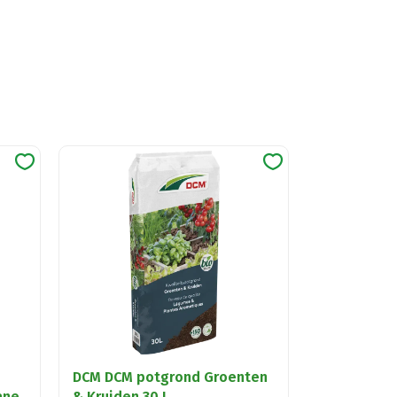
DCM DCM potgrond Groenten
ane
& Kruiden 30 L