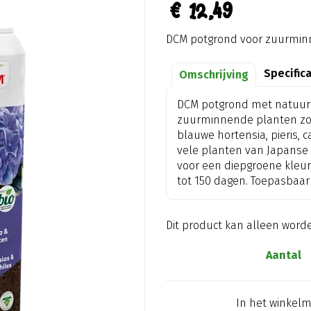
€
12
,
49
DCM potgrond voor zuurmin
Specific
Omschrijving
DCM potgrond met natuurli
zuurminnende planten zoa
blauwe hortensia, pieris, c
vele planten van Japanse o
voor een diepgroene kleur
tot 150 dagen. Toepasbaar 
Dit product kan alleen word
Aantal
In het winkel