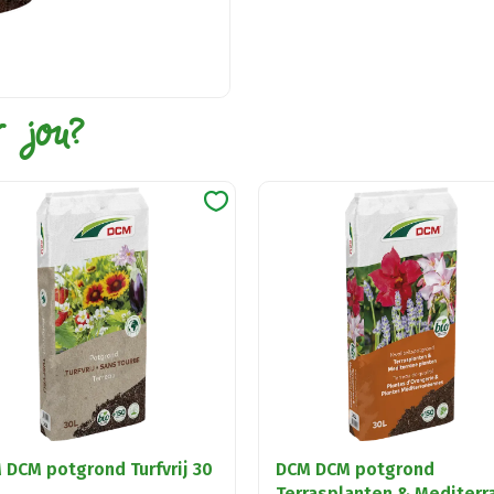
r jou?
 DCM potgrond Turfvrij 30
DCM DCM potgrond
Terrasplanten & Mediterr