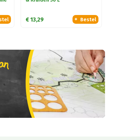
€
13
,
29
stel
Bestel
lan