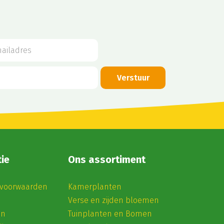
ie
Ons assortiment
voorwaarden
Kamerplanten
Verse en zijden bloemen
en
Tuinplanten en Bomen