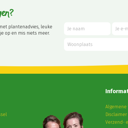
gen?
met plantenadvies, leuke
je op en mis niets meer.
Informat
Algemene 
ssel
Disclaimer
Verzend- 