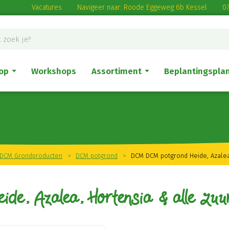
Vacatures
Navigeer naar: Roode Eggeweg 6b Kessel
07
op
Workshops
Assortiment
Beplantingspla
DCM Grondproducten
>
DCM potgrond
>
DCM DCM potgrond Heide, Azalea
 Azalea, Hortensia & alle Zuur