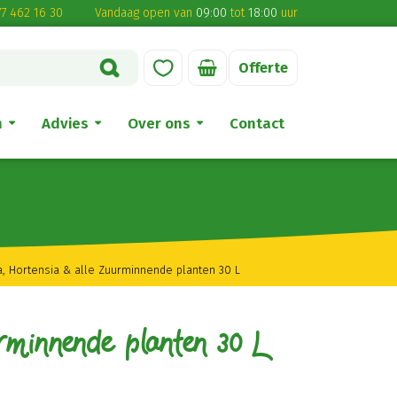
7 462 16 30
Vandaag open van
09:00
tot
18:00
uur
Offerte
n
Advies
Over ons
Contact
, Hortensia & alle Zuurminnende planten 30 L
minnende planten 30 L