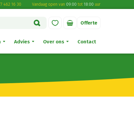
7 462 16 30
Vandaag open van
09:00
tot
18:00
uur
Offerte
n
Advies
Over ons
Contact