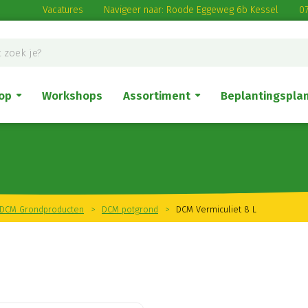
Vacatures
Navigeer naar: Roode Eggeweg 6b Kessel
07
op
Workshops
Assortiment
Beplantingspla
DCM Grondproducten
>
DCM potgrond
>
DCM Vermiculiet 8 L