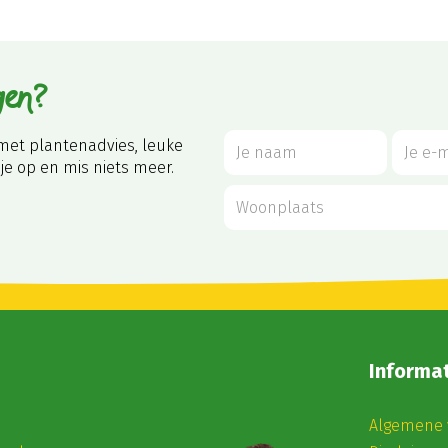
gen?
met plantenadvies, leuke
je op en mis niets meer.
Informat
Algemene 