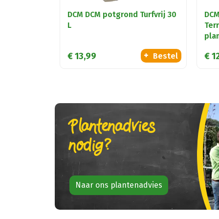
DCM DCM potgrond Turfvrij 30
DCM
L
Ter
pla
€
13
,
99
€
1
Bestel
Plantenadvies
nodig?
Naar ons plantenadvies