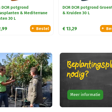
 DCM potgrond
DCM DCM potgrond Groen
rasplanten & Mediterrane
& Kruiden 30 L
nten 30 L
2
,
99
€
13
,
29
Bestel
Be
Beplantingsp
nodig?
Meer informatie