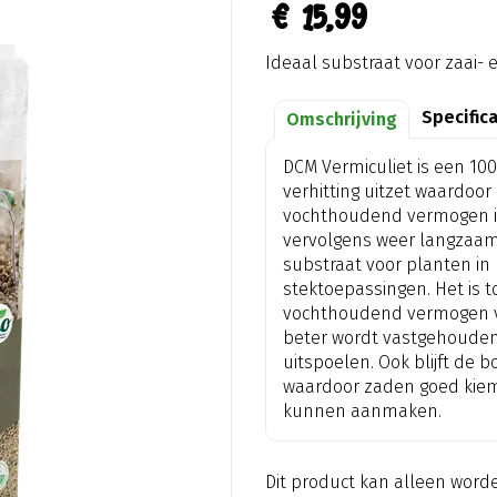
€
15
,
99
Ideaal substraat voor zaai-
Specific
Omschrijving
DCM Vermiculiet is een 100
verhitting uitzet waardoor
vochthoudend vermogen is 
vervolgens weer langzaam a
substraat voor planten in
stektoepassingen. Het is t
vochthoudend vermogen va
beter wordt vastgehouden
uitspoelen. Ook blijft de b
waardoor zaden goed kiem
kunnen aanmaken.
Dit product kan alleen word