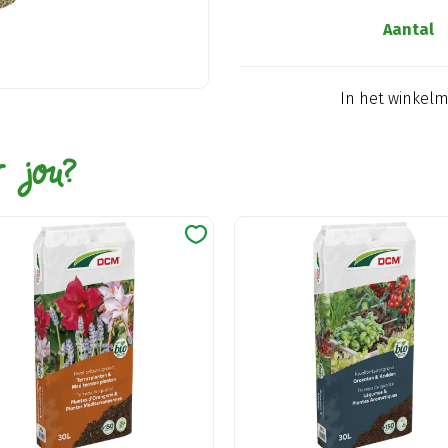
Aantal
In het winkel
r jou?