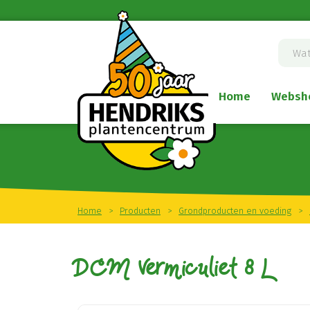
Ga
naar
content
Home
Websh
Home
>
Producten
>
Grondproducten en voeding
>
DCM Vermiculiet 8 L