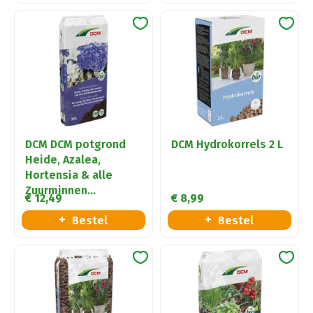
DCM DCM potgrond
DCM Hydrokorrels 2 L
Heide, Azalea,
Hortensia & alle
Zuurminnen…
€
12
,
49
€
8
,
99
Bestel
Bestel