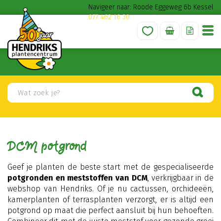
G
Navigeer naar: Roode Eggeweg 6b Kessel
a
077 462 16 30
n
a
a
r
c
o
n
t
e
n
t
DCM potgrond
Geef je planten de beste start met de gespecialiseerde
potgronden en meststoffen van DCM
, verkrijgbaar in de
webshop van Hendriks. Of je nu cactussen, orchideeën,
kamerplanten of terrasplanten verzorgt, er is altijd een
potgrond op maat die perfect aansluit bij hun behoeften.