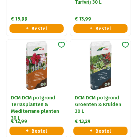
Turfvrij 30 L
€
15
,
99
€
13
,
99
Bestel
Bestel
DCM DCM potgrond
DCM DCM potgrond
Terrasplanten &
Groenten & Kruiden
Mediterrane planten
30 L
30 L
€
12
,
99
€
13
,
29
Bestel
Bestel