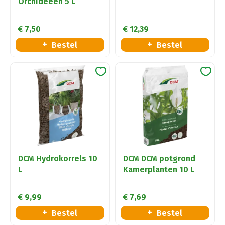
Orchideeën 5 L
€
7
,
50
€
12
,
39
Bestel
Bestel
DCM Hydrokorrels 10
DCM DCM potgrond
L
Kamerplanten 10 L
€
9
,
99
€
7
,
69
Bestel
Bestel