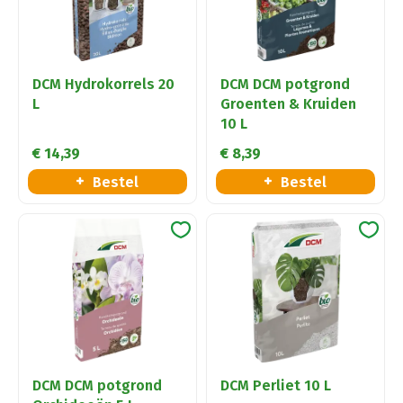
DCM Hydrokorrels 20
DCM DCM potgrond
L
Groenten & Kruiden
10 L
€
14
,
39
€
8
,
39
Bestel
Bestel
DCM DCM potgrond
DCM Perliet 10 L