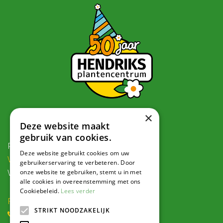
×
Contact
Deze website maakt
gebruik van cookies.
Postadres:
Deze website gebruikt cookies om uw
Veldweg 1, 5995 PG Kessel
gebruikerservaring te verbeteren. Door
onze website te gebruiken, stemt u in met
Voor navigatie:
alle cookies in overeenstemming met ons
Cookiebeleid.
Lees verder
Roode Eggeweg 6b, Kessel
STRIKT NOODZAKELIJK
(0) 77 462 16 30