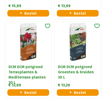
€
15
,
99
€
13
,
99
Bestel
Bestel
DCM DCM potgrond
DCM DCM potgrond
Terrasplanten &
Groenten & Kruiden
Mediterrane planten
30 L
30 L
€
12
,
99
€
13
,
29
Bestel
Bestel