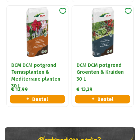
DCM DCM potgrond
DCM DCM potgrond
Terrasplanten &
Groenten & Kruiden
Mediterrane planten
30 L
30 L
€
12
,
99
€
13
,
29
Bestel
Bestel