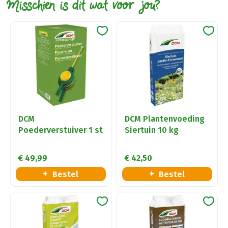
Misschien is dit wat voor jou?
DCM
DCM Plantenvoeding
Poederverstuiver 1 st
Siertuin 10 kg
€
49
,
99
€
42
,
50
Bestel
Bestel