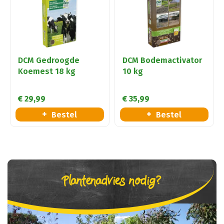
DCM Gedroogde
DCM Bodemactivator
Koemest 18 kg
10 kg
€
29
,
99
€
35
,
99
Bestel
Bestel
Plantenadvies nodig?