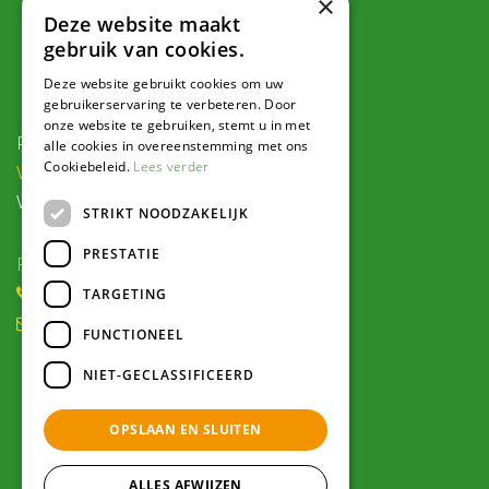
×
Deze website maakt
gebruik van cookies.
Contact
Deze website gebruikt cookies om uw
gebruikerservaring te verbeteren. Door
onze website te gebruiken, stemt u in met
Postadres:
alle cookies in overeenstemming met ons
Cookiebeleid.
Lees verder
Veldweg 1, 5995 PG Kessel
Voor navigatie:
STRIKT NOODZAKELIJK
PRESTATIE
Roode Eggeweg 6b, Kessel
(0) 77 462 16 30
TARGETING
winkel@hendriksplantencentrum.nl
FUNCTIONEEL
NIET-GECLASSIFICEERD
Openingstijden
OPSLAAN EN SLUITEN
Alle openingstijden >
ALLES AFWIJZEN