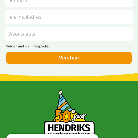
Velden met
zijn verplicht.
*