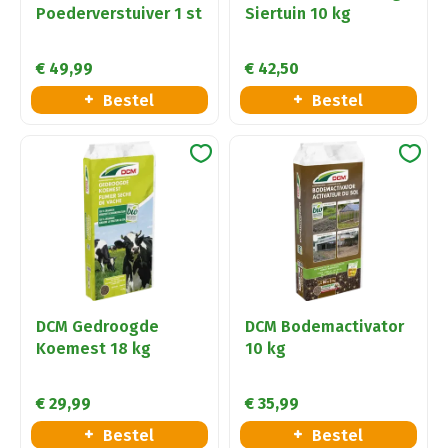
Poederverstuiver 1 st
Siertuin 10 kg
€
49
,
99
€
42
,
50
Bestel
Bestel
DCM Gedroogde
DCM Bodemactivator
Koemest 18 kg
10 kg
€
29
,
99
€
35
,
99
Bestel
Bestel