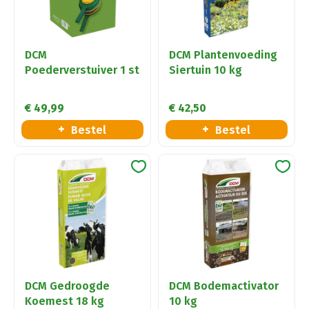
DCM
DCM Plantenvoeding
Poederverstuiver 1 st
Siertuin 10 kg
€
49
,
99
€
42
,
50
Bestel
Bestel
DCM Gedroogde
DCM Bodemactivator
Koemest 18 kg
10 kg