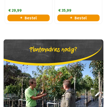
€
29
,
99
€
35
,
99
Bestel
Bestel
Plantenadvies nodig?